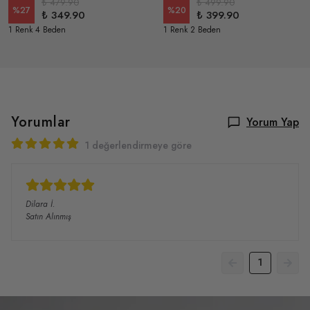
₺ 479.90
₺ 499.90
%
27
%
20
₺ 349.90
₺ 399.90
1 Renk 4 Beden
1 Renk 2 Beden
Yorumlar
Yorum Yap
1 değerlendirmeye göre
Dilara
İ.
Satın Alınmış
1