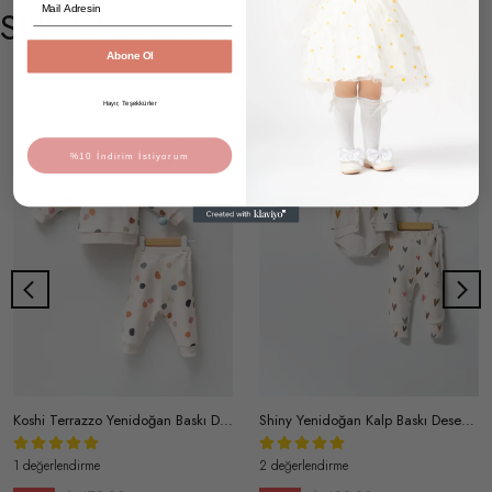
Stilini Tamamla
Abone Ol
Hayır, Teşekkürler
%10 İndirim İstiyorum
Koshi Terrazzo Yenidoğan Baskı Desenli Antialerjik Pamuklu Unisex 3'lü Takım
Shiny Yenidoğan Kalp Baskı Desenli Antialerjik Pamuklu Kapüşonlu 3'lü Takım
1 değerlendirme
2 değerlendirme