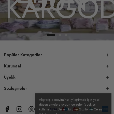
GÜN
DA
KARGO
Popüler Kategoriler
Kurumsal
Üyelik
Sözleşmeler
Alışveriş deneyiminizi iyileştirmek için yasal
düzenlemelere uygun çerezler (cookies)
kullanıyoruz. Detaylı bilgiye
Gizlilik ve Çerez