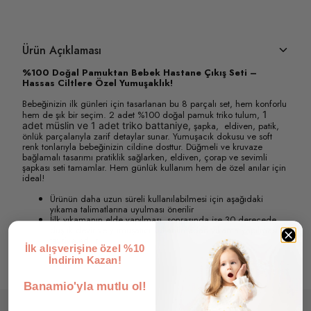
Ürün Açıklaması
%100 Doğal Pamuktan Bebek Hastane Çıkış Seti –
Hassas Ciltlere Özel Yumuşaklık!
Bebeğinizin ilk günleri için tasarlanan bu 8 parçalı set, hem konforlu
hem de şık bir seçim. 2 adet %100 doğal pamuk triko tulum,
1
adet müslin ve 1 adet triko battaniye,
şapka, eldiven, patik,
önlük parçalarıyla zarif detaylar sunar. Yumuşacık dokusu ve soft
renk tonlarıyla bebeğinizin cildine dosttur. Düğmeli ve kruvaze
bağlamalı tasarımı pratiklik sağlarken, eldiven, çorap ve sevimli
şapkası seti tamamlar. Hem günlük kullanım hem de özel anılar için
ideal!
Ürünün daha uzun süreli kullanılabilmesi için aşağıdaki
yıkama talimatlarına uyulması önerilir
İilk yıkamanın elde yapılması, sonrasında ise 30 derecede
düşük devir ve yumuşatıcı kullanılmadan yıkama yapılması
tavsiye edilir
İlk alışverişine özel %10
İndirim Kazan!
Banamio'yla mutlu ol!
Email