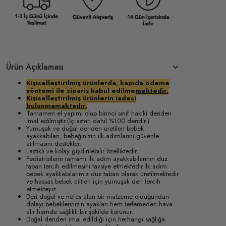
Ürün Açıklaması
Kişiselleştirilmiş ürünlerde, kapıda ödeme
yöntemi ile sipariş kabul edilmemektedir.
Kişiselleştirilmiş ürünlerin iadesi
bulunmamaktadır.
Tamamen el yapımı olup birinci sınıf hakiki deriden
imal edilmiştir.(İç astarı dahil %100 deridir.)
Yumuşak ve doğal deriden üretilen bebek
ayakkabıları, bebeğinizin ilk adımlarını güvenle
atılmasını destekler.
Lastikli ve kolay giydirilebilir özelliktedir.
Pediatristlerin tamamı ilk adım ayakkabılarının düz
taban tercih edilmesini tavsiye etmektedir.İlk adım
bebek ayakkabılarımız düz taban olarak üretilmektedir
ve hassas bebek ciltleri için yumuşak deri tercih
etmekteyiz.
Deri doğal ve nefes alan bir malzeme olduğundan
dolayı bebeklerinizin ayakları hem terlemeden hava
alır hemde sağlıklı bir şekilde korunur.
Doğal deriden imal edildiği için herhangi sağlığa