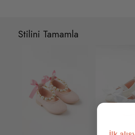
Stilini Tamamla
İlk alı