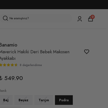
0
Banamio
Maverick Hakiki Deri Bebek Makosen
Ayakkabı
8 değerlendirme
₺ 549.90
Renk
Bej
Beyaz
Tarçın
Pudra