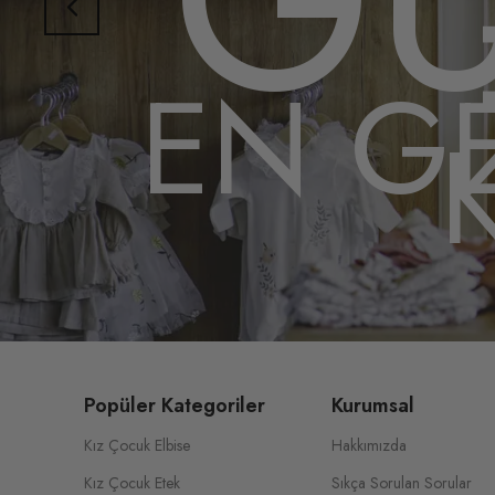
EN GE
Popüler Kategoriler
Kurumsal
Kız Çocuk Elbise
Hakkımızda
Kız Çocuk Etek
Sıkça Sorulan Sorular