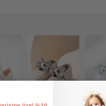
şverişine özel %10