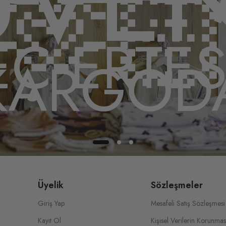
🫶
Ç ERTE
KARGOD
Üyelik
Sözleşmeler
Giriş Yap
Mesafeli Satış Sözleşmesi
Kayıt Ol
Kişisel Verilerin Korunmas