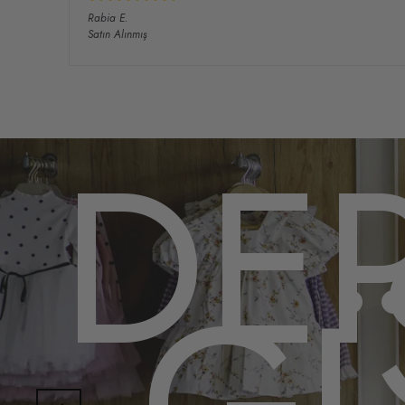
Rabia
E.
Satın Alınmış
DE
G