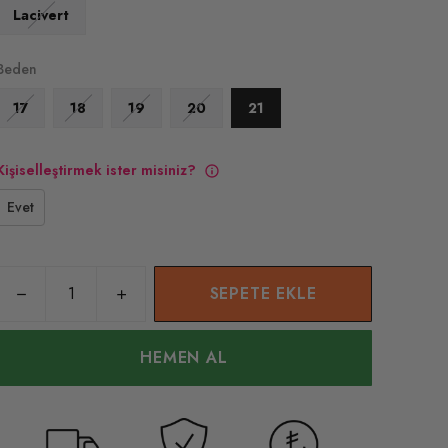
Lacivert
Beden
17
18
19
20
21
Kişiselleştirmek ister misiniz?
Evet
SEPETE EKLE
HEMEN AL