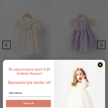
İlk alışverişine özel %10
Marlow Kız Bebek Çocuk Fiyonk Detaylı Kalp Nakışlı Astarlı Müslin Elbise
Grace Kız Bebek Çocuk Pamuk ve Saten Astarlı Çıtır Çiçek Desenli Tüllü Elbise
İndirim Kazan!
Banamio'yla mutlu ol!
6 değerlendirme
54 değerlendirme
Email
₺ 599.90
₺ 799.90
1 Renk 4 Beden
5 Renk 5 Beden
Abone Ol