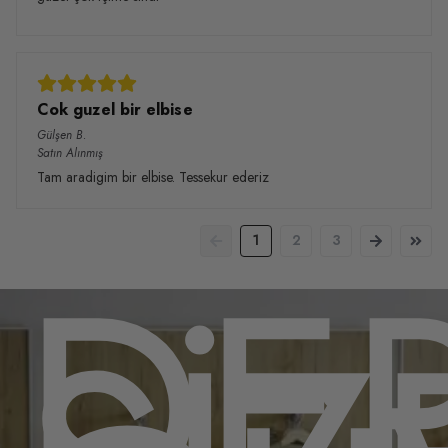
Cok guzel bir elbise
Gülşen
B.
Satın Alınmış
Tam aradigim bir elbise. Tessekur ederiz
PO
DE
1
2
3