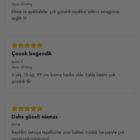
Satın Alınmış
Elbise ve ayakkabılar çok güzeldi teşekkür ederiz emeğinize
sağlık 🌸
Çoook beğendik
Işılay
K.
Satın Alınmış
3 yaş, 16 kg, 99 cm kızıma harika oldu. Kalıbı kesimi çok
güzeldi 🤩
Daha güzeli olamaz
Elif
A.
Bayıldım satıcıya teşekkürler ürün kalitesi modeli herşeyiyle çok
güzel çok içime sindi