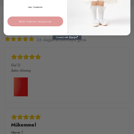
Hayır, Teşekkürler
%10 İndirim İstiyorum
Yorumlar
Yorum Yap
26 değerlendirmeye göre
Gul
D.
Satın Alınmış
Mükemmel
Merve
T.