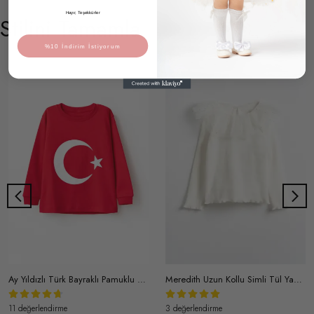
Hayır, Teşekkürler
Stilini Tamamla
%10 İndirim İstiyorum
Ay Yıldızlı Türk Bayraklı Pamuklu Uzun Kollu Unisex T-shirt Body
Meredith Uzun Kollu Simli Tül Yakalı Pamuklu Kaşkorse Kız Çocuk Body
11 değerlendirme
3 değerlendirme