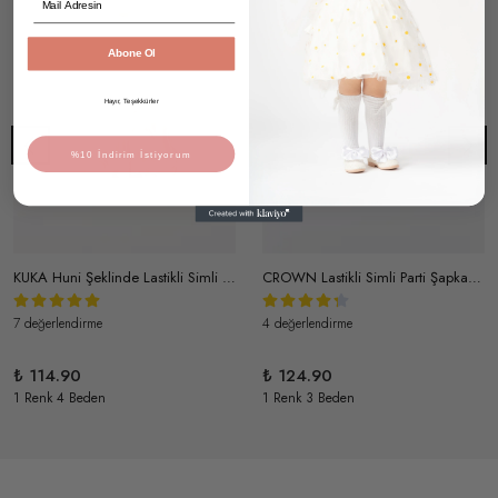
Abone Ol
Hayır, Teşekkürler
%10 İndirim İstiyorum
KUKA Huni Şeklinde Lastikli Simli Parti Şapka Doğum Günü Tacı (Gümüş-Pudra)
CROWN Lastikli Simli Parti Şapka Kraliçe Doğum Günü Tacı (Gümüş-Lila)
7 değerlendirme
4 değerlendirme
₺ 114.90
₺ 124.90
1 Renk 4 Beden
1 Renk 3 Beden