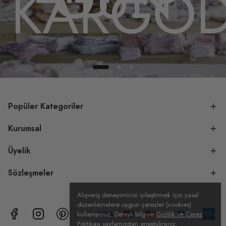
DA
KARGO
Popüler Kategoriler
Kurumsal
Üyelik
Sözleşmeler
Alışveriş deneyiminizi iyileştirmek için yasal
düzenlemelere uygun çerezler (cookies)
kullanıyoruz. Detaylı bilgiye
Gizlilik ve Çerez
Politikası
sayfamızdan erişebilirsiniz.