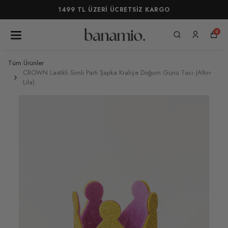
1499 TL ÜZERİ ÜCRETSİZ KARGO
0
Tüm Ürünler
CROWN Lastikli Simli Parti Şapka Kraliçe Doğum Günü Tacı (Altın-
Lila)