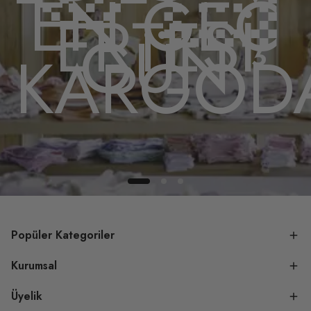
EN GEÇ
ERTESİ
GÜN
A
KARGOD
Popüler Kategoriler
Kurumsal
Üyelik