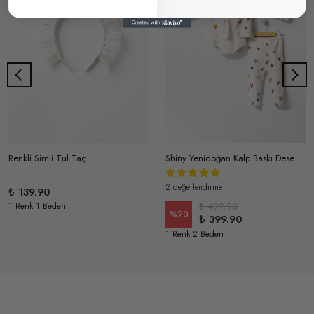
Renkli Simli Tül Taç
Shiny Yenidoğan Kalp Baskı Desenli Antialerjik Pamuklu Kapüşonlu 3'lü Takım
2 değerlendirme
₺ 139.90
1 Renk 1 Beden
₺ 499.90
%
20
₺ 399.90
1 Renk 2 Beden