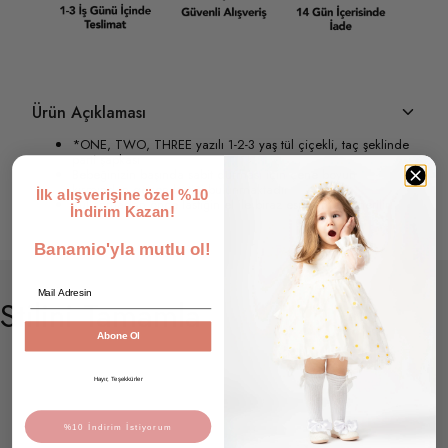
Ürün Açıklaması
*ONE, TWO, THREE yazılı 1-2-3 yaş tül çiçekli, taç şeklinde
parti şapkası
Bebeğinizin başında sabit durması için çene boyun
kısmından geçen lastiği bulunmaktadır
İlk alışverişine özel %10
Kullanmadan önce lastiğin el ile biraz esnetilmesi önerilir
İndirim Kazan!
Banamio'yla mutlu ol!
Email
Stilini Tamamla
Abone Ol
Hayır, Teşekkürler
%10 İndirim İstiyorum