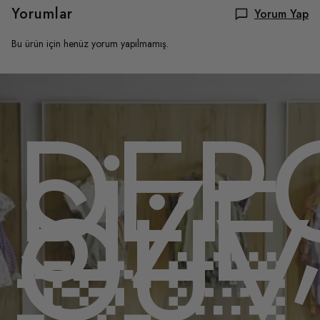
Yorumlar
Yorum Yap
Bu ürün için henüz yorum yapılmamış.
OMU
DEP
,
SİZE
ENL
GÜV
🫶🏻