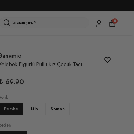
0
Banamio
Kelebek Figürlü Pullu Kız Çocuk Tacı
₺ 69.90
Renk
Pembe
Lila
Somon
Beden