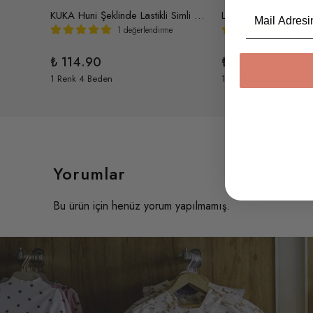
Email
Simli İsim Yazılı Kalpli Kabartma Baskılı Bağlamalı Kraliçe Tacı
KUKA Huni Şeklinde Lastikli Simli Parti Şapka Doğum Günü Tacı (Altın-Pudra)
1 değerlendirme
1 değe
₺ 114.90
₺ 124.90
1 Renk 4 Beden
1 Renk 3 Beden
Yorumlar
Bu ürün için henüz yorum yapılmamış.