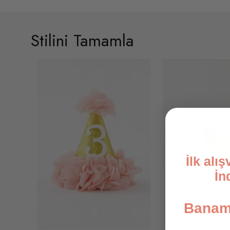
Stilini Tamamla
İlk alı
İn
Banami