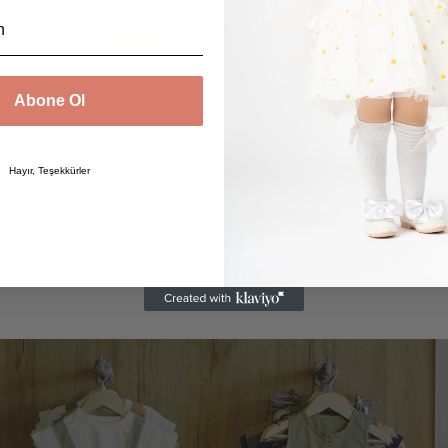
Lastikli Simli Parti Şapka Kraliçe Doğum Günü Tacı (Altı-Mint)
CROWN Lastikli Simli Parti Şapka Kraliçe Doğum Günü Tacı (Gümüş-Somon)
rlendirme
2 değerlendirme
₺ 114.90
₺ 124.90
1 Renk 4 Beden
Abone Ol
1 Renk 3 Beden
Hayır, Teşekkürler