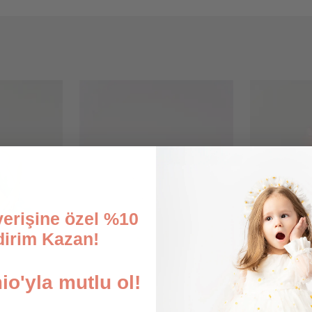
şverişine özel %10
dirim Kazan!
o'yla mutlu ol!