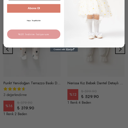
Abone Ol
Hayır, Teşekkürler
%10 İndirim İstiyorum
Punkt Yenidoğan Terrazzo Baskı Desenli Antialerjik Pamuklu Patikli Bere Tulum Takım
Nerissa Kız Bebek Dantel Detaylı Örgü Yakalı Dokulu Tulum
₺ 599.90
%
12
3 değerlendirme
₺ 529.90
₺ 379.90
1 Renk 4 Beden
%
16
₺ 319.90
1 Renk 2 Beden