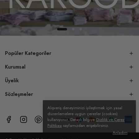
Popüler Kategoriler
Kurumsal
Üyelik
Sözleşmeler
Alışveriş deneyiminizi iyileştirmek için yasal
düzenlemelere uygun çerezler (cookies)
kullanıyoruz. Detaylı bilgiye
Gizlilik ve Çerez
Politikası
sayfamızdan erişebilirsiniz.
Anladım