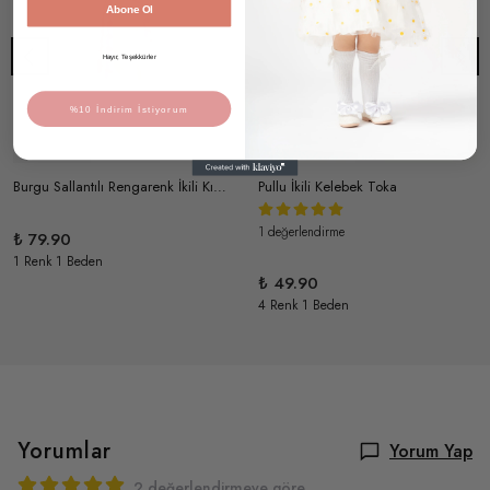
Abone Ol
Hayır, Teşekkürler
%10 İndirim İstiyorum
Burgu Sallantılı Rengarenk İkili Kız Çocuk Toka Seti
Pullu İkili Kelebek Toka
1 değerlendirme
₺ 79.90
1 Renk 1 Beden
₺ 49.90
4 Renk 1 Beden
Yorumlar
Yorum Yap
2 değerlendirmeye göre