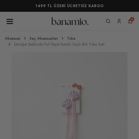
1499 TL ÜZERİ ÜCRETSİZ KARGO
0
Aksesuar
Saç Aksesuarları
Toka
İstiridye Şeklinde Pul Payet Renkli Saçlı İkili Toka Seti