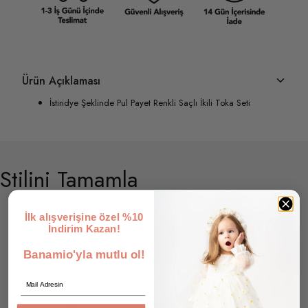
Ürün Açıklaması
İstiridye Şeklinde Pul Payet Renkli Saçlı İkili Toka Seti
Stilini Tamamla
İlk alışverişine özel %10
İndirim Kazan!
Banamio'yla mutlu ol!
Email