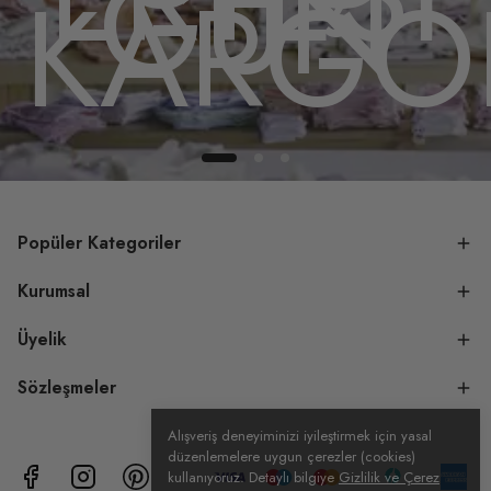
GÜN
DA
KARGO
Popüler Kategoriler
Kurumsal
Üyelik
Sözleşmeler
Alışveriş deneyiminizi iyileştirmek için yasal
düzenlemelere uygun çerezler (cookies)
kullanıyoruz. Detaylı bilgiye
Gizlilik ve Çerez