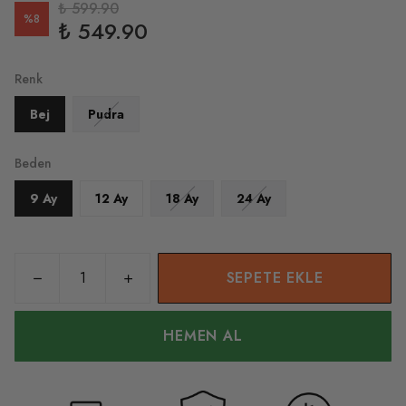
₺ 599.90
%
8
₺ 549.90
Renk
Bej
Pudra
Beden
9 Ay
12 Ay
18 Ay
24 Ay
SEPETE EKLE
HEMEN AL