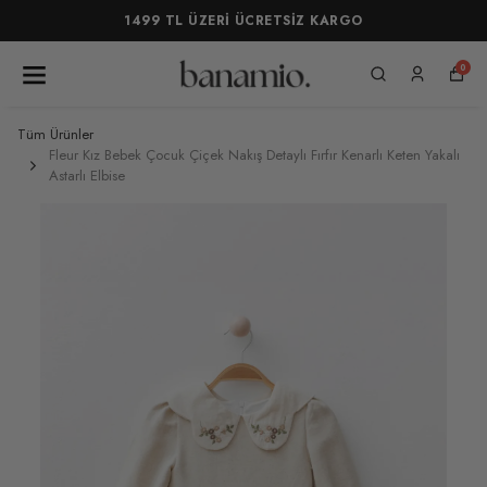
1499 TL ÜZERİ ÜCRETSİZ KARGO
0
Tüm Ürünler
Fleur Kız Bebek Çocuk Çiçek Nakış Detaylı Fırfır Kenarlı Keten Yakalı
Astarlı Elbise