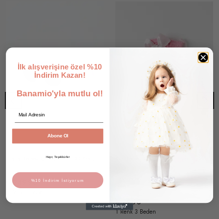
İlk alışverişine özel %10
İndirim Kazan!
Banamio'yla mutlu ol!
Email
Abone Ol
Tiara Bebek Çocuk UV400 Korumalı Güneş Gözlüğü ve Saklama Kabı 1-4 Yaş (Lila)
Kız Bebek Çocuk Fitilli Fiyonk Detaylı Çorap (Pembe)
Hayır, Teşekkürler
9 değerlendirme
₺ 249.90
%10 İndirim İstiyorum
1 Renk 1 Beden
₺ 79.90
1 Renk 3 Beden