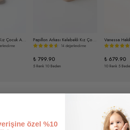
Adria Çiçek Detaylı Kız Çocuk Ayakkabı
Papillon Arkası Kelebekli Kız Çocuk Bantlı Rugan Ayakkabı
erlendirme
14 değerlendirme
₺ 799.90
₺ 679.90
5 Renk 10 Beden
10 Renk 5 Bed
şverişine özel %10