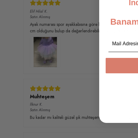
İn
Elif Hilal
K.
Satın Alınmış
Banami
Ayak numarası spor ayakkabısına göre bir numara küçük sipar
cm olduğunu bulup da değerlendirebilirsiniz ölçmekten daha 
Email
Muhteşem
İlknur
K.
Satın Alınmış
Bu kadar mı kaliteli güzel şık muhteşem bir ürün yapılıp yolla