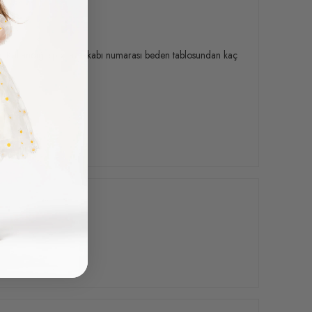
m. Kullandığı spor ayakkabı numarası beden tablosundan kaç