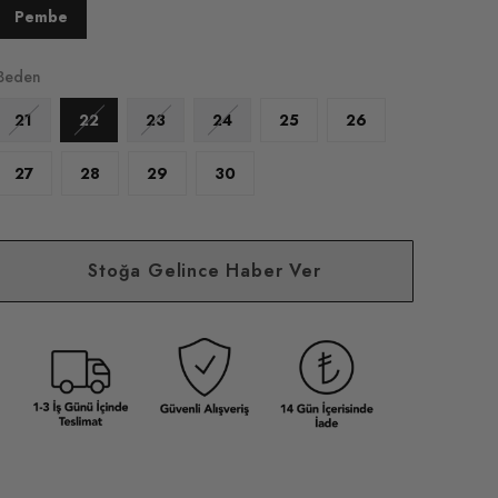
Pembe
Beden
21
22
23
24
25
26
27
28
29
30
Stoğa Gelince Haber Ver