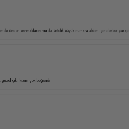
hemde önden parmaklarını vurdu. üstelik büyük numara aldım içine babet çor
 güzel çıktı kızım çok beğendi