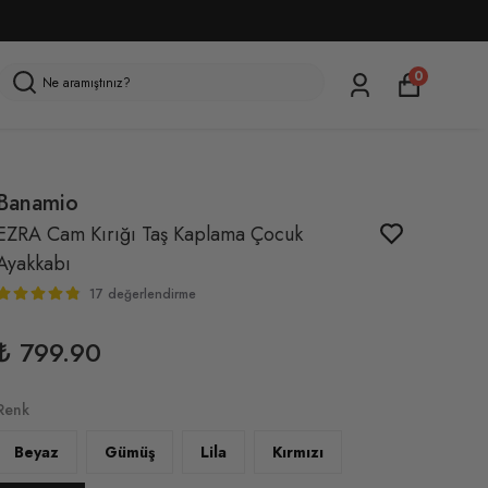
0
Banamio
EZRA Cam Kırığı Taş Kaplama Çocuk
Ayakkabı
17 değerlendirme
₺ 799.90
Renk
Beyaz
Gümüş
Lila
Kırmızı