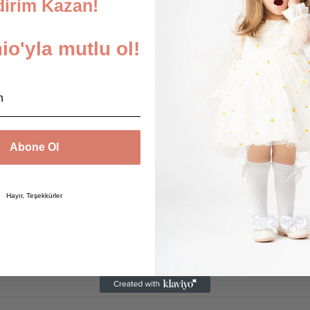
dirim Kazan!
o'yla mutlu ol!
iş verdim. Tam oldu. Beden tablosunu dikkate alarak seçmenizi tavsiye ederi
basit gelmişti bana öyle yaptım. Ürün çok güzel severek giyiyor
Abone Ol
Hayır, Teşekkürler
nır bayıldım efsanesiniz🥰