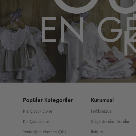
EN G
Popüler Kategoriler
Kurumsal
Kız Çocuk Elbise
Hakkımızda
Kız Çocuk Etek
Sıkça Sorulan Sorular
Yenidoğan Hastane Çıkışı
İletişim