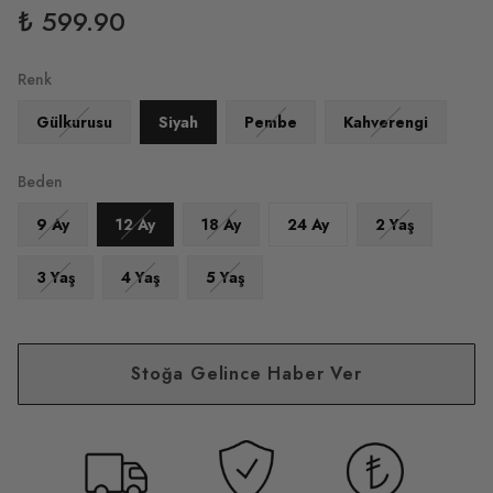
₺ 599.90
Renk
Gülkurusu
Siyah
Pembe
Kahverengi
Beden
9 Ay
12 Ay
18 Ay
24 Ay
2 Yaş
3 Yaş
4 Yaş
5 Yaş
Stoğa Gelince Haber Ver