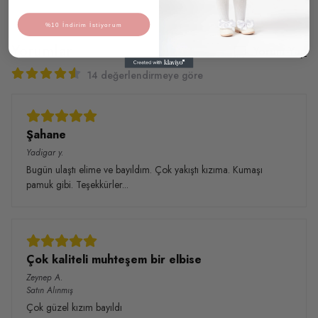
%10 İndirim İstiyorum
Yorumlar
Yorum Yap
14 değerlendirmeye göre
Şahane
Yadigar
y.
Bugün ulaştı elime ve bayıldım. Çok yakıştı kızıma. Kumaşı
pamuk gibi. Teşekkürler...
Çok kaliteli muhteşem bir elbise
Zeynep
A.
Satın Alınmış
Çok güzel kızım bayıldı