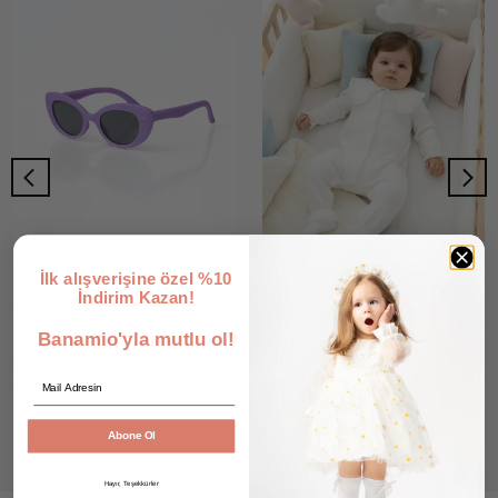
İlk alışverişine özel %10
İndirim Kazan!
Tiara Bebek Çocuk UV400 Korumalı Güneş Gözlüğü ve Saklama Kabı 1-4 Yaş (Lila)
Jessie Yenidoğan Fisto Detaylı Pamuklu Tulum Hastane Çıkışı
Banamio'yla mutlu ol!
1 değerlendirme
₺ 249.90
Email
1 Renk 1 Beden
₺ 599.90
%
12
₺ 529.90
1 Renk 2 Beden
Abone Ol
Hayır, Teşekkürler