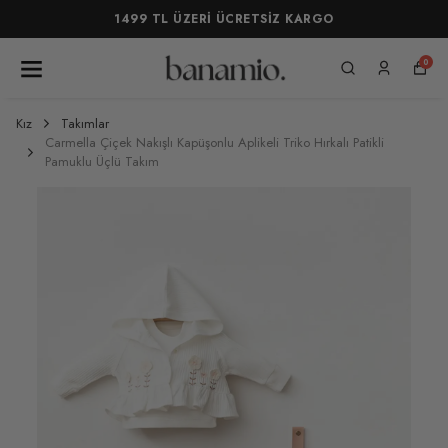
1499 TL ÜZERİ ÜCRETSİZ KARGO
0
Kız
Takımlar
Carmella Çiçek Nakışlı Kapüşonlu Aplikeli Triko Hırkalı Patikli
Pamuklu Üçlü Takım