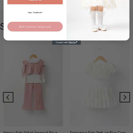
Hayır, Teşekkürler
Stilini Tamamla
%10 İndirim İstiyorum
Nancy Fisto Yakalı İspanyol Paça Triko Üçlü Takım
Francesca Fisto Etek ve Bluz Crop Takım