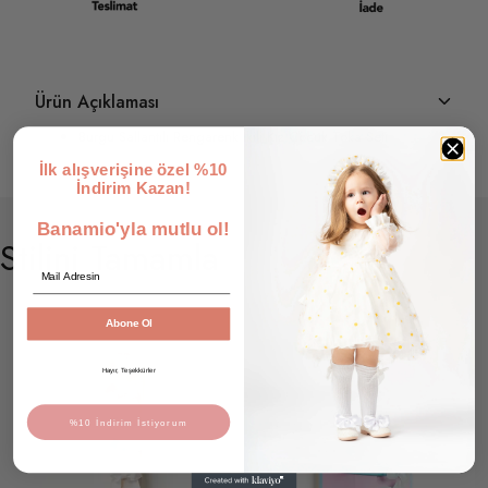
Ürün Açıklaması
Burgu Sallantılı Rengarenk İkili Kız Çocuk Toka Seti
İlk alışverişine özel %10
İndirim Kazan!
Banamio'yla mutlu ol!
Stilini Tamamla
Email
Abone Ol
Hayır, Teşekkürler
%10 İndirim İstiyorum