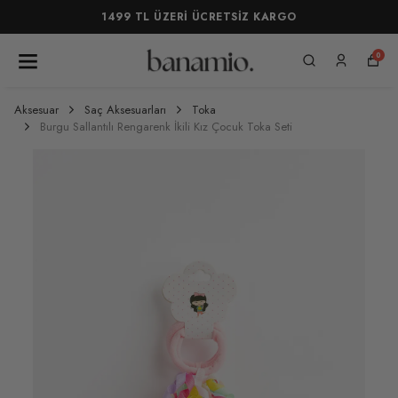
1499 TL ÜZERİ ÜCRETSİZ KARGO
0
Aksesuar
Saç Aksesuarları
Toka
Burgu Sallantılı Rengarenk İkili Kız Çocuk Toka Seti