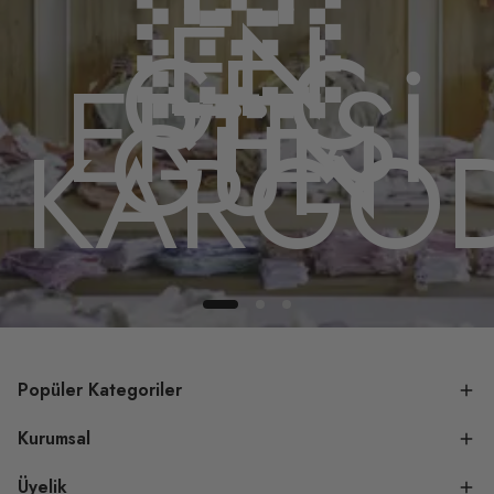
🏻
EN
GEÇ
ERTESİ
GÜN
DA
KARGO
Popüler Kategoriler
Kurumsal
Üyelik