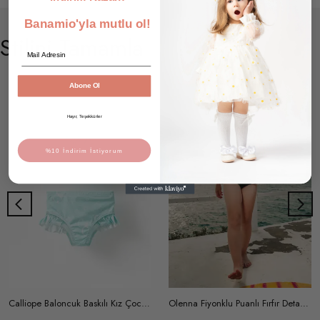
Banamio'yla mutlu ol!
Stilini Tamamla
Email
Abone Ol
Hayır, Teşekkürler
%10 İndirim İstiyorum
Calliope Baloncuk Baskılı Kız Çocuk Mayo Bikini Takım
Olenna Fiyonklu Puanlı Fırfır Detaylı Kız Çocuk Mayo