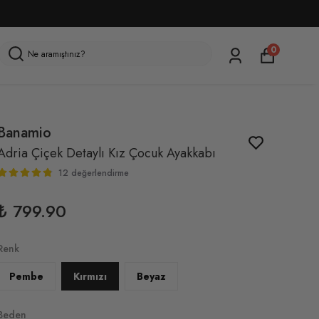
0
Banamio
Adria Çiçek Detaylı Kız Çocuk Ayakkabı
12 değerlendirme
₺ 799.90
Renk
Pembe
Kırmızı
Beyaz
Beden