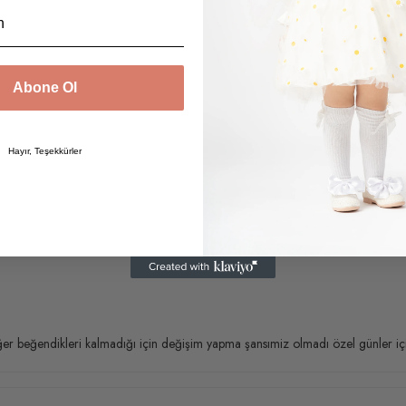
Abone Ol
Hayır, Teşekkürler
er beğendikleri kalmadığı için değişim yapma şansımiz olmadı özel günler için