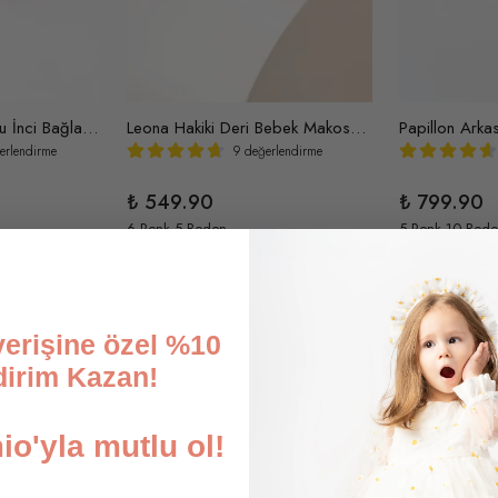
Eloise Arkası Fiyonklu İnci Bağlamalı Kız Çocuk Ayakkabı
Leona Hakiki Deri Bebek Makosen Ayakkabı
erlendirme
9 değerlendirme
₺ 549.90
₺ 799.90
6 Renk 5 Beden
5 Renk 10 Bed
şverişine özel %10
dirim Kazan!
o'yla mutlu ol!