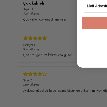
Email
Çok kaliteli
Şeyda
A.
Satın Alınmış
Çok kaliteli çok güzel tam kalıp
sümeyra
k.
Satın Alınmış
Çok hızlı geldi ve kalitesi çok güzel
Tuba
Ç.
Satın Alınmış
Ayakkabı güzel bir babet kızıma büyük geldi kızım minyon diğ